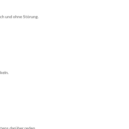
sch und ohne Störung.
keln.
lstens darüber reden.