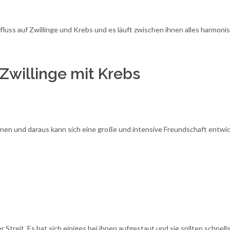
luss auf Zwillinge und Krebs und es läuft zwischen ihnen alles harmoni
Zwillinge mit Krebs
nen und daraus kann sich eine große und intensive Freundschaft entwic
 Streit. Es hat sich einiges bei ihnen aufgestaut und sie spllten schnel