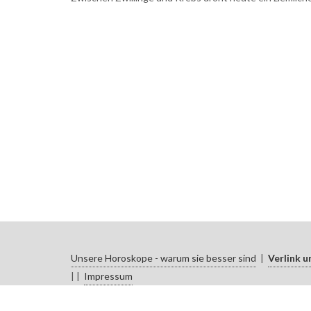
Unsere Horoskope - warum sie besser sind
|
Verlink u
| |
Impressum