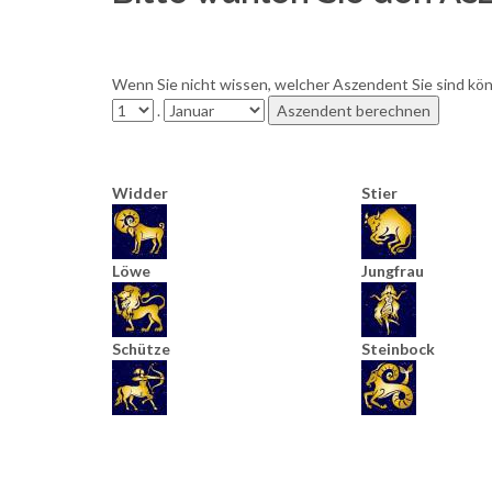
Wenn Sie nicht wissen, welcher Aszendent Sie sind könn
.
Widder
Stier
Löwe
Jungfrau
Schütze
Steinbock