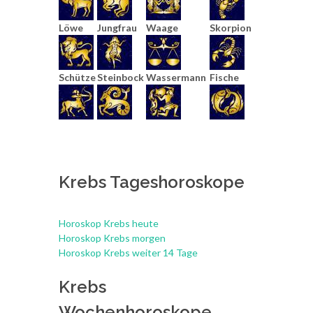
Löwe
Jungfrau
Waage
Skorpion
Schütze
Steinbock
Wassermann
Fische
Krebs Tageshoroskope
Horoskop Krebs heute
Horoskop Krebs morgen
Horoskop Krebs weiter 14 Tage
Krebs
Wochenhoroskope