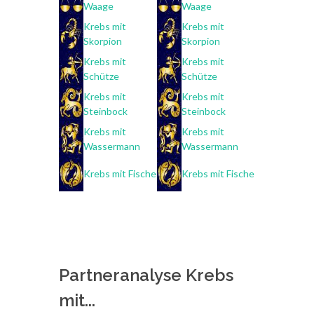
Waage
Waage
Krebs mit
Krebs mit
Skorpion
Skorpion
Krebs mit
Krebs mit
Schütze
Schütze
Krebs mit
Krebs mit
Steinbock
Steinbock
Krebs mit
Krebs mit
Wassermann
Wassermann
Krebs mit Fische
Krebs mit Fische
Partneranalyse Krebs
mit...