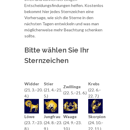
Entscheidungsfindungen helfen. Kostenlos
bekommt hier jedes Sternzeichen eine
Vorhersage, wie sich die Sterne in den
nächsten Tagen entwickeln und was man
möglicherweise mehr Beachtung schenken
sollte.
Bitte wählen Sie Ihr
Sternzeichen
Widder
Stier
Krebs
Zwillinge
(21. 3.–20.
(21. 4.–21.
(22. 6.–
(22. 5.–21. 6.)
4.)
5.)
22. 7.)
Löwe
Jungfrau
Waage
Skorpion
(23. 7.–23.
(24. 8.–23.
(24. 9.–23.
(24. 10.–
8.)
9.)
10.)
22. 11.)