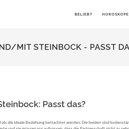
BELIEBT
HOROSKOPE
ND/MIT STEINBOCK - PASST D
Steinbock: Passt das?
 als die ideale Beziehung betrachtet werden. Die beiden sind bodenstä
Werte und sie müssen nur aufpassen, dass die Partnerschaft nicht zu sehr