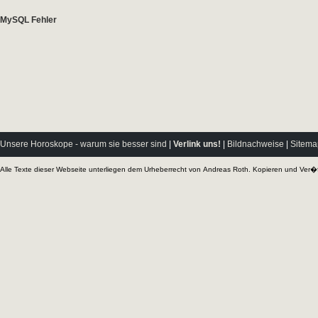
Unsere Horoskope - warum sie besser sind
|
Verlink uns!
|
Bildnachweise
|
Sitema
Alle Texte dieser Webseite unterliegen dem Urheberrecht von
Andreas Roth
. Kopieren und Ver�f