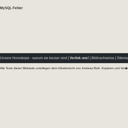
Unsere Horoskope - warum sie besser sind
|
Verlink uns!
|
Bildnachweise
|
Sitema
Alle Texte dieser Webseite unterliegen dem Urheberrecht von
Andreas Roth
. Kopieren und Ver�f