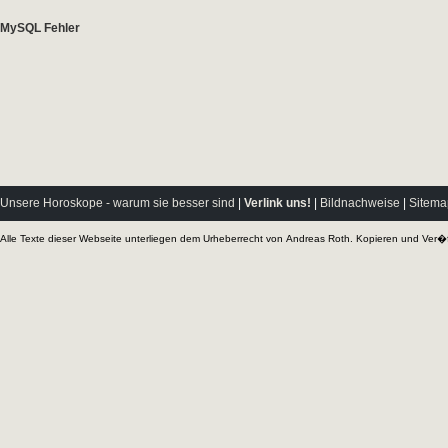
Unsere Horoskope - warum sie besser sind
|
Verlink uns!
|
Bildnachweise
|
Sitema
Alle Texte dieser Webseite unterliegen dem Urheberrecht von
Andreas Roth
. Kopieren und Ver�f