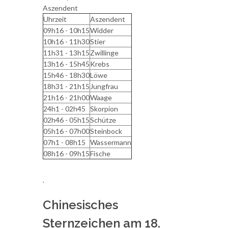
Aszendent
Uhrzeit
Aszendent
09h16 - 10h15
Widder
10h16 - 11h30
Stier
11h31 - 13h15
Zwillinge
13h16 - 15h45
Krebs
15h46 - 18h30
Löwe
18h31 - 21h15
Jungfrau
21h16 - 21h00
Waage
24h1 - 02h45
Skorpion
02h46 - 05h15
Schütze
05h16 - 07h00
Steinbock
07h1 - 08h15
Wassermann
08h16 - 09h15
Fische
.
Chinesisches
Sternzeichen am 18.