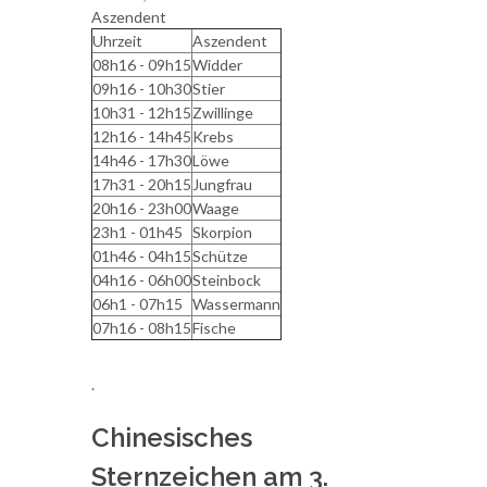
Aszendent
Uhrzeit
Aszendent
08h16 - 09h15
Widder
09h16 - 10h30
Stier
10h31 - 12h15
Zwillinge
12h16 - 14h45
Krebs
14h46 - 17h30
Löwe
17h31 - 20h15
Jungfrau
20h16 - 23h00
Waage
23h1 - 01h45
Skorpion
01h46 - 04h15
Schütze
04h16 - 06h00
Steinbock
06h1 - 07h15
Wassermann
07h16 - 08h15
Fische
.
Chinesisches
Sternzeichen am 3.