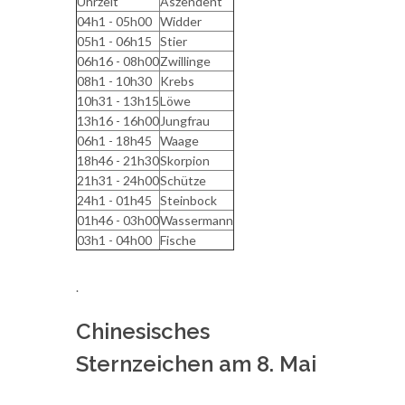
Uhrzeit
Aszendent
04h1 - 05h00
Widder
05h1 - 06h15
Stier
06h16 - 08h00
Zwillinge
08h1 - 10h30
Krebs
10h31 - 13h15
Löwe
13h16 - 16h00
Jungfrau
06h1 - 18h45
Waage
18h46 - 21h30
Skorpion
21h31 - 24h00
Schütze
24h1 - 01h45
Steinbock
01h46 - 03h00
Wassermann
03h1 - 04h00
Fische
.
Chinesisches
Sternzeichen am 8. Mai