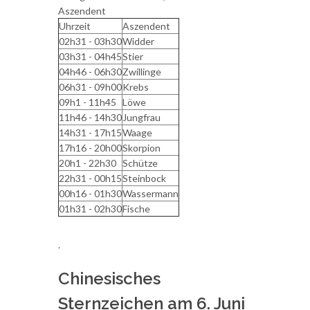
Aszendent
Uhrzeit
Aszendent
02h31 - 03h30
Widder
03h31 - 04h45
Stier
04h46 - 06h30
Zwillinge
06h31 - 09h00
Krebs
09h1 - 11h45
Löwe
11h46 - 14h30
Jungfrau
14h31 - 17h15
Waage
17h16 - 20h00
Skorpion
20h1 - 22h30
Schütze
22h31 - 00h15
Steinbock
00h16 - 01h30
Wassermann
01h31 - 02h30
Fische
.
Chinesisches
Sternzeichen am 6. Juni