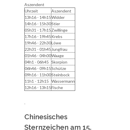
Aszendent
Uhrzeit
Aszendent
13h16 - 14h15
Widder
14h16 - 15h30
Stier
05h31 - 17h15
Zwillinge
17h16 - 19h45
Krebs
19h46 - 22h30
Löwe
22h31 - 01h45
Jungfrau
01h46 - 04h00
Waage
04h1 - 06h45
Skorpion
06h46 - 09h15
Schütze
09h16 - 11h00
Steinbock
11h1 - 12h15
Wassermann
12h16 - 13h15
Fische
.
Chinesisches
Sternzeichen am 15.