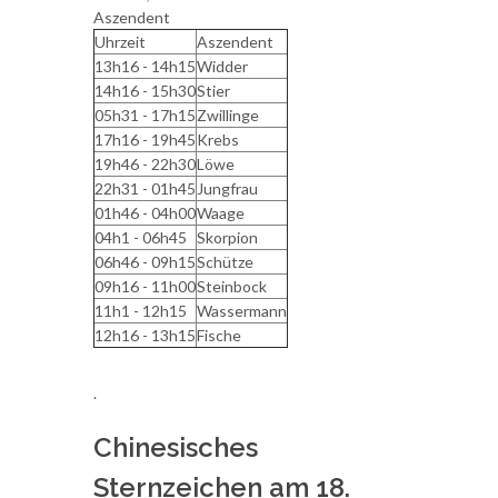
Aszendent
Uhrzeit
Aszendent
13h16 - 14h15
Widder
14h16 - 15h30
Stier
05h31 - 17h15
Zwillinge
17h16 - 19h45
Krebs
19h46 - 22h30
Löwe
22h31 - 01h45
Jungfrau
01h46 - 04h00
Waage
04h1 - 06h45
Skorpion
06h46 - 09h15
Schütze
09h16 - 11h00
Steinbock
11h1 - 12h15
Wassermann
12h16 - 13h15
Fische
.
Chinesisches
Sternzeichen am 18.